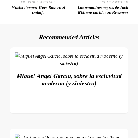
PREVIOUS ARTICLE
NEXT ARTICLE
Post
Mucho tiempo: Marc Ross en el
Los monolitos negros de Jack
trabajo
Whitten: nacidos en Bessemer
Navigation
Recommended Articles
Miguel Ángel García, sobre la esclavitud
moderna (y siniestra)