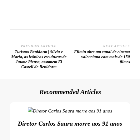
PREVIOUS ARTICLE
NEXT ARTICLE
Post
Turismo Benidorm | Sílvia e
Filmin abre um canal de cinema
María, as icônicas esculturas de
valenciano com mais de 150
Navigation
Jaume Plensa, assumem El
filmes
Castell de Benidorm
Recommended Articles
Diretor Carlos Saura morre aos 91 anos