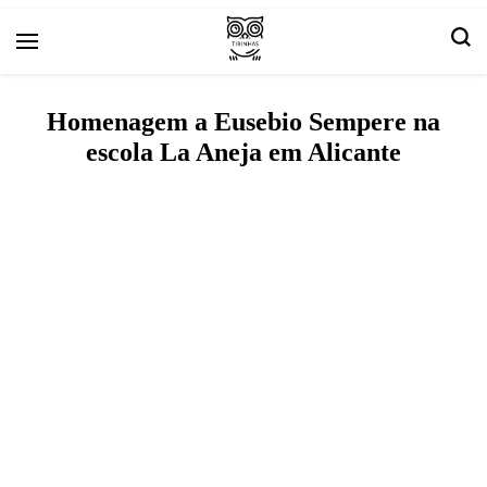
Arte e livros resenhas
Tirinha.com
Homenagem a Eusebio Sempere na
escola La Aneja em Alicante