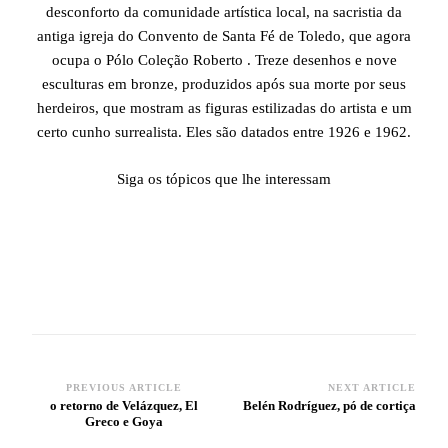
desconforto da comunidade artística local, na sacristia da
antiga igreja do Convento de Santa Fé de Toledo, que agora
ocupa o Pólo Coleção Roberto . Treze desenhos e nove
esculturas em bronze, produzidos após sua morte por seus
herdeiros, que mostram as figuras estilizadas do artista e um
certo cunho surrealista. Eles são datados entre 1926 e 1962.
Siga os tópicos que lhe interessam
PREVIOUS ARTICLE
NEXT ARTICLE
Post
o retorno de Velázquez, El
Belén Rodríguez, pó de cortiça
Greco e Goya
Navigation