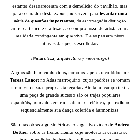
estantes desapareceram com a demolição do pavilhão, mas
para o curador desta exposição servem para
levantar uma
série de questões importantes
, da escorregadia distinção
entre o artístico e o artesão, ao compromisso do artista com a
realidade contingente em que vive. E eles pensam nisso
através das peças escolhidas.
[Naturaleza, arquitectura y mecenazgo]
Alguns são bem conhecidos, como os tapetes recolhidos por
Teresa Lancet
no Atlas marroquino, cujos padrões se tornam
o motivo de suas próprias tapeçarias. Ainda no campo têxtil,
uma peça de grande sucesso são os trajes populares
espanhóis, montados em rodas de olaria elétrica, que exibem
sequencialmente sua dança colorida e harmoniosa.
São duas obras algo simétricas: o sugestivo vídeo de
Andrea
Buttner
sobre as freiras alemãs cujo modesto artesanato se
torna uma linha de desenhos refinados – orgânicos,