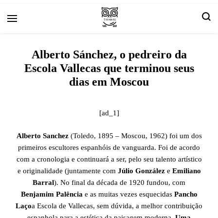
Arte e livros resenhas
Tirinha.com
Alberto Sánchez, o pedreiro da
Escola Vallecas que terminou seus
dias em Moscou
[ad_1]
Alberto Sanchez
(Toledo, 1895 – Moscou, 1962) foi um dos
primeiros escultores espanhóis de vanguarda. Foi de acordo
com a cronologia e continuará a ser, pelo seu talento artístico
e originalidade (juntamente com
Júlio González
e
Emiliano
Barral
). No final da década de 1920 fundou, com
Benjamim Palência
e as muitas vezes esquecidas
Pancho
Laço
a Escola de Vallecas, sem dúvida, a melhor contribuição
espanhola para a estética da paisagem moderna.
Uma