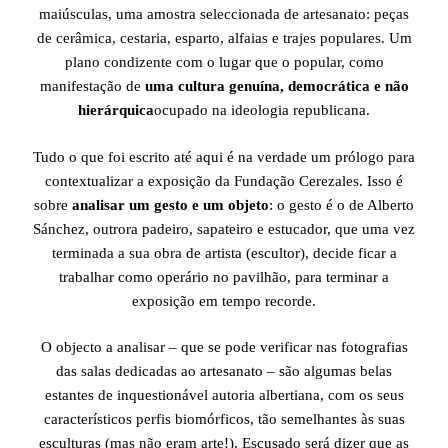
maiúsculas, uma amostra seleccionada de artesanato: peças
de cerâmica, cestaria, esparto, alfaias e trajes populares. Um
plano condizente com o lugar que o popular, como
manifestação de
uma cultura genuína, democrática e não
hierárquica
ocupado na ideologia republicana.
Tudo o que foi escrito até aqui é na verdade um prólogo para
contextualizar a exposição da Fundação Cerezales. Isso é
sobre
analisar um gesto e um objeto
: o gesto é o de Alberto
Sánchez, outrora padeiro, sapateiro e estucador, que uma vez
terminada a sua obra de artista (escultor), decide ficar a
trabalhar como operário no pavilhão, para terminar a
exposição em tempo recorde.
O objecto a analisar – que se pode verificar nas fotografias
das salas dedicadas ao artesanato – são algumas belas
estantes de inquestionável autoria albertiana, com os seus
característicos perfis biomórficos, tão semelhantes às suas
esculturas (mas não eram arte!). Escusado será dizer que as