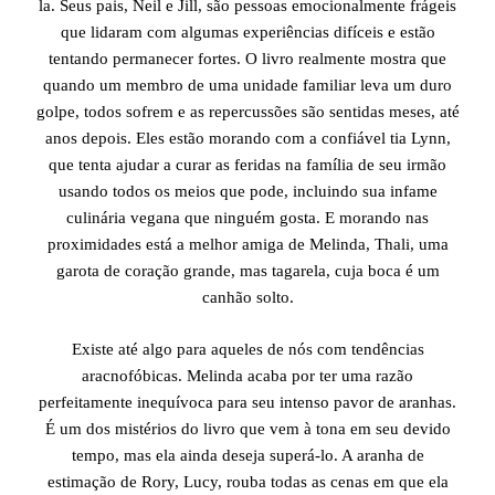
la. Seus pais, Neil e Jill, são pessoas emocionalmente frágeis
que lidaram com algumas experiências difíceis e estão
tentando permanecer fortes. O livro realmente mostra que
quando um membro de uma unidade familiar leva um duro
golpe, todos sofrem e as repercussões são sentidas meses, até
anos depois. Eles estão morando com a confiável tia Lynn,
que tenta ajudar a curar as feridas na família de seu irmão
usando todos os meios que pode, incluindo sua infame
culinária vegana que ninguém gosta. E morando nas
proximidades está a melhor amiga de Melinda, Thali, uma
garota de coração grande, mas tagarela, cuja boca é um
canhão solto.
Existe até algo para aqueles de nós com tendências
aracnofóbicas. Melinda acaba por ter uma razão
perfeitamente inequívoca para seu intenso pavor de aranhas.
É um dos mistérios do livro que vem à tona em seu devido
tempo, mas ela ainda deseja superá-lo. A aranha de
estimação de Rory, Lucy, rouba todas as cenas em que ela