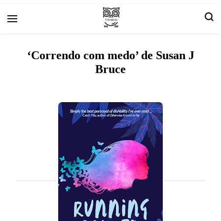
Arte e livros resenhas
Tirinha.com
‘Correndo com medo’ de Susan J
Bruce