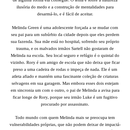
de alguma forma ela consegue. O tema é sobre a natureza
ilusória do medo e a construção de mentalidades para
desarmá-lo, e é fácil de aceitar.
Melinda Green é uma adolescente forçada a se mudar com
seu pai para um subúrbio da cidade depois que eles perdem
sua fazenda. Sua mãe está no hospital, sofrendo seu próprio
trauma, e os malvados irmãos Sartell não gostaram de
Melinda na escola. Seu local seguro e refúgio é o quintal do
vizinho. Rory é um amigo de escola que não deixa que ficar
preso a uma cadeira de rodas o impeça de nada. Ele é um
atleta afiado e mantém uma fascinante coleção de criaturas
selvagens em sua garagem. Mas embora esses dois estejam
em sincronia um com o outro, o pai de Melinda a avisa para
ficar longe de Rory, porque seu irmão Luke é um fugitivo
procurado por assassinato.
Todo mundo com quem Melinda mais se preocupa tem
vulnerabilidades próprias, que não podem deixar de impactá-