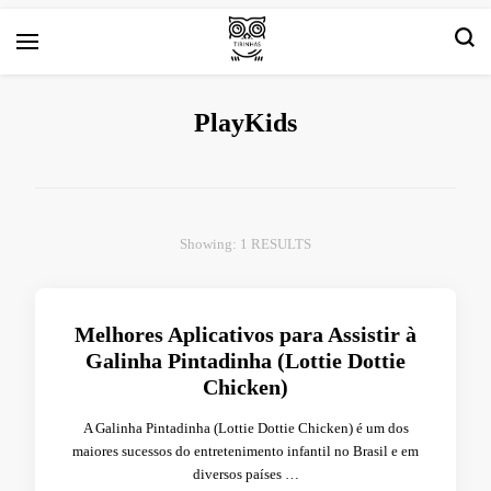
Arte e livros resenhas
Tirinha.com
PlayKids
Showing: 1 RESULTS
Melhores Aplicativos para Assistir à
Galinha Pintadinha (Lottie Dottie
Chicken)
A Galinha Pintadinha (Lottie Dottie Chicken) é um dos
maiores sucessos do entretenimento infantil no Brasil e em
diversos países …