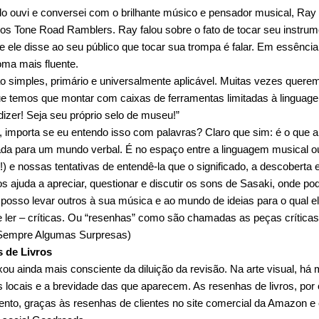
 ouvi e conversei com o brilhante músico e pensador musical, Ray 
dos Tone Road Ramblers. Ray falou sobre o fato de tocar seu instru
 ele disse ao seu público que tocar sua trompa é falar. Em essência,
ioma mais fluente.
ão simples, primário e universalmente aplicável. Muitas vezes querem
ue temos que montar com caixas de ferramentas limitadas à linguage
izer! Seja seu próprio selo de museu!”
, importa se eu entendo isso com palavras? Claro que sim: é o que a
da para um mundo verbal. É no espaço entre a linguagem musical ou
!) e nossas tentativas de entendê-la que o significado, a descobert
os ajuda a apreciar, questionar e discutir os sons de Sasaki, onde p
, posso levar outros à sua música e ao mundo de ideias para o qual 
e ler – críticas. Ou “resenhas” como são chamadas as peças críticas
Sempre Algumas Surpresas)
 de Livros
ou ainda mais consciente da diluição da revisão. Na arte visual, há m
s locais e a brevidade das que aparecem. As resenhas de livros, por 
nto, graças às resenhas de clientes no site comercial da Amazon e