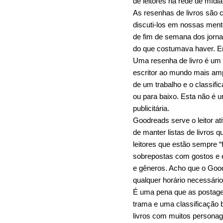
de leitores na rede de mídi
As resenhas de livros são c
discuti-los em nossas ment
de fim de semana dos jorna
do que costumava haver. En
Uma resenha de livro é um 
escritor ao mundo mais am
de um trabalho e o classifi
ou para baixo. Esta não é u
publicitária.
Goodreads serve o leitor a
de manter listas de livros 
leitores que estão sempre 
sobrepostas com gostos e e
e gêneros. Acho que o Good
qualquer horário necessário
É uma pena que as postage
trama e uma classificação b
livros com muitos personage