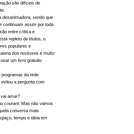
ração são difíceis de
te.
ra desanimadora, sendo que
(e continuam assim por toda
o entre crítica e
á repleto de títulos, o
ores populares e
aioria dos revisores é muito
usar um livro gratuito
s programas da rede
 evitou a pergunta com
 vai amar?
au courant.
Mas não vamos
aquela conversa mais
espaço, tempo e ideia em