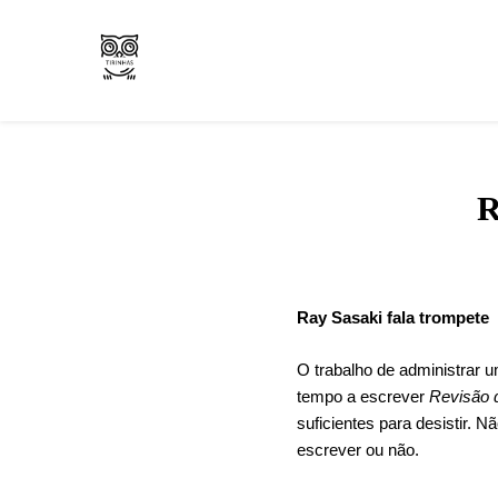
Arte e livros resenhas
Tirinha.com
R
Ray Sasaki fala trompete
O trabalho de administrar 
tempo a escrever
Revisão d
suficientes para desistir. 
escrever ou não.