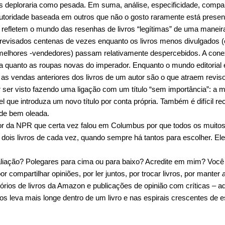
ros deploraria como pesada. Em suma, análise, especificidade, compa
utoridade baseada em outros que não o gosto raramente está presen
refletem o mundo das resenhas de livros “legítimas” de uma manei
 revisados ​​centenas de vezes enquanto os livros menos divulgados 
elhores -vendedores) passam relativamente despercebidos. A conexã
quanto as roupas novas do imperador. Enquanto o mundo editorial est
as vendas anteriores dos livros de um autor são o que atraem revis
 ser visto fazendo uma ligação com um título “sem importância”: a m
 que introduza um novo título por conta própria. Também é difícil rec
ede bem oleada.
or da NPR que certa vez falou em Columbus por que todos os muito
is livros de cada vez, quando sempre há tantos para escolher. Ele
Avaliação? Polegares para cima ou para baixo? Acredite em mim? Você
or compartilhar opiniões, por ler juntos, por trocar livros, por manter
tórios de livros da Amazon e publicações de opinião com críticas – 
os leva mais longe dentro de um livro e nas espirais crescentes de 