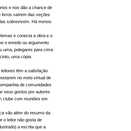
tórios e nos dão a chance de
e livros saírem das seções
 elas sobrevivem. Há menos
 temas e conecta a obra e o
me o enredo ou argumento
 ou uma, polegares para cima
ucinto, uma cópia
leitores têm a satisfação
 estarem no meio virtual de
a companhia de comunidades
ar seus gostos por autores
um clube com reuniões em
ca vão além do resumo da
 o leitor não gosta de
ustrado) a escrita que a