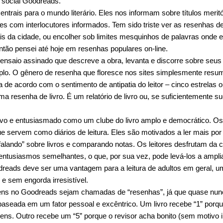
a social Goodreads.
entrais para o mundo literário. Eles nos informam sobre títulos meri
es com interlocutores informados. Tem sido triste ver as resenhas d
is da cidade, ou encolher sob limites mesquinhos de palavras onde
tão pensei até hoje em resenhas populares on-line.
ensaio assinado que descreve a obra, levanta e discorre sobre seus
plo. O gênero de resenha que floresce nos sites simplesmente resu
ca de acordo com o sentimento de antipatia do leitor – cinco estrelas
ma resenha de livro. É um relatório de livro ou, se suficientemente s
tivo e entusiasmado como um clube do livro amplo e democrático. Os 
que servem como diários de leitura. Eles são motivados a ler mais por
“falando” sobre livros e comparando notas. Os leitores desfrutam d
ntusiasmos semelhantes, o que, por sua vez, pode levá-los a ampli
reads deve ser uma vantagem para a leitura de adultos em geral, 
 e sem engorda irresistível.
ns no Goodreads sejam chamadas de “resenhas”, já que quase nun
aseada em um fator pessoal e excêntrico. Um livro recebe “1” porque
ns. Outro recebe um “5” porque o revisor acha bonito (sem motivo il