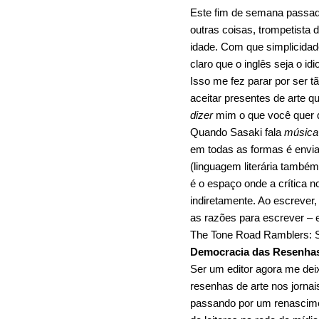
Este fim de semana passado
outras coisas, trompetista 
idade. Com que simplicidade
claro que o inglês seja o id
Isso me fez parar por ser t
aceitar presentes de arte q
dizer
mim o que você quer d
Quando Sasaki fala
música
em todas as formas é envia
(linguagem literária também
é o espaço onde a crítica n
indiretamente. Ao escrever
as razões para escrever – 
The Tone Road Ramblers: 
Democracia das Resenhas
Ser um editor agora me deix
resenhas de arte nos jornai
passando por um renascime