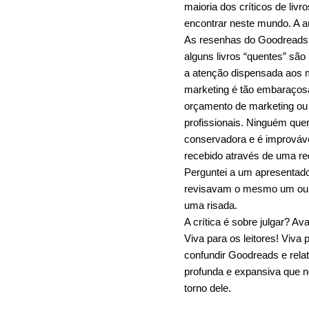
maioria dos críticos de liv
encontrar neste mundo. A a
As resenhas do Goodreads 
alguns livros “quentes” são
a atenção dispensada aos m
marketing é tão embaraçosa 
orçamento de marketing ou 
profissionais. Ninguém quer
conservadora e é improvável
recebido através de uma r
Perguntei a um apresentad
revisavam o mesmo um ou do
uma risada.
A crítica é sobre julgar? 
Viva para os leitores! Viva p
confundir Goodreads e rela
profunda e expansiva que n
torno dele.