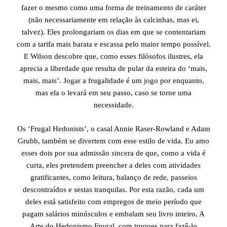
fazer o mesmo como uma forma de treinamento de caráter
(não necessariamente em relação às calcinhas, mas ei,
talvez). Eles prolongariam os dias em que se contentariam
com a tarifa mais barata e escassa pelo maior tempo possível.
E Wilson descobre que, como esses filósofos ilustres, ela
aprecia a liberdade que resulta de pular da esteira do ‘mais,
mais, mais’. Jogar a frugalidade é um jogo por enquanto,
mas ela o levará em seu passo, caso se torne uma
necessidade.
Os ‘Frugal Hedonists’, o casal Annie Raser-Rowland e Adam
Grubb, também se divertem com esse estilo de vida. Eu amo
esses dois por sua admissão sincera de que, como a vida é
curta, eles pretendem preencher a deles com atividades
gratificantes, como leitura, balanço de rede, passeios
descontraídos e sestas tranquilas. Por esta razão, cada um
deles está satisfeito com empregos de meio período que
pagam salários minúsculos e embalam seu livro inteiro, A
Arte do Hedonismo Frugal, com truques para fazê-lo