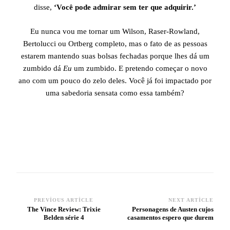
disse,
‘Você pode admirar sem ter que adquirir.’
Eu nunca vou me tornar um Wilson, Raser-Rowland,
Bertolucci ou Ortberg completo, mas o fato de as pessoas
estarem mantendo suas bolsas fechadas porque lhes dá um
zumbido dá
Eu
um zumbido. E pretendo começar o novo
ano com um pouco do zelo deles. Você já foi impactado por
uma sabedoria sensata como essa também?
PREVIOUS ARTICLE
NEXT ARTICLE
Post
The Vince Review: Trixie
Personagens de Austen cujos
Belden série 4
casamentos espero que durem
Navigation