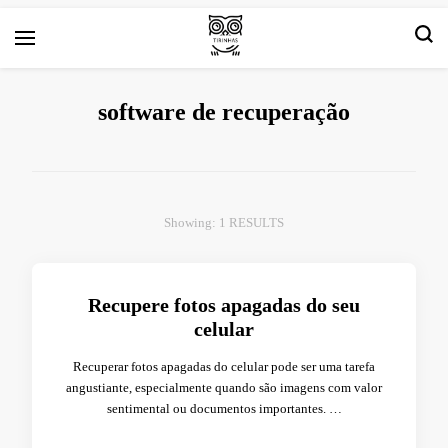
Arte e livros resenhas
Tirinha.com
software de recuperação
Showing: 1 RESULTS
Recupere fotos apagadas do seu
celular
Recuperar fotos apagadas do celular pode ser uma tarefa
angustiante, especialmente quando são imagens com valor
sentimental ou documentos importantes. …