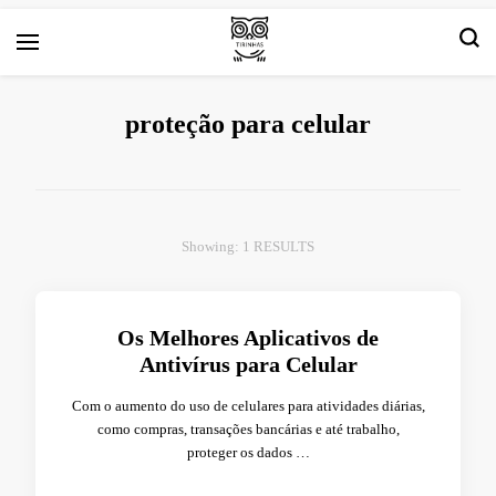
Arte e livros resenhas
Tirinha.com
proteção para celular
Showing: 1 RESULTS
Os Melhores Aplicativos de
Antivírus para Celular
Com o aumento do uso de celulares para atividades diárias,
como compras, transações bancárias e até trabalho,
proteger os dados …