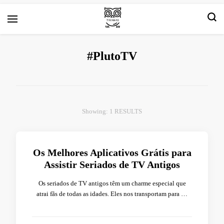
Arte e livros resenhas
Tirinha.com
#PlutoTV
Showing: 1 RESULTS
Os Melhores Aplicativos Grátis para
Assistir Seriados de TV Antigos
Os seriados de TV antigos têm um charme especial que
atrai fãs de todas as idades. Eles nos transportam para …