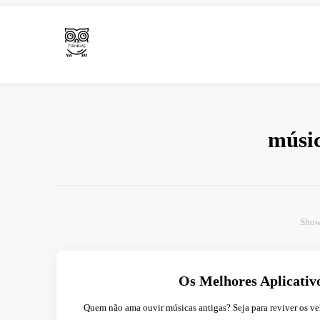
Arte e livros resenhas
Tirinha.com
músic
Show
Os Melhores Aplicativ
Quem não ama ouvir músicas antigas? Seja para reviver os ve