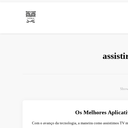
Arte e livros resenhas
Tirinha.com
assist
Show
Os Melhores Aplicati
Com o avanço da tecnologia, a maneira como assistimos TV m