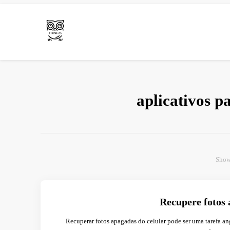
Arte e livros resenhas
Tirinha.com
aplicativos p
Show
Recupere fotos 
Recuperar fotos apagadas do celular pode ser uma tarefa a