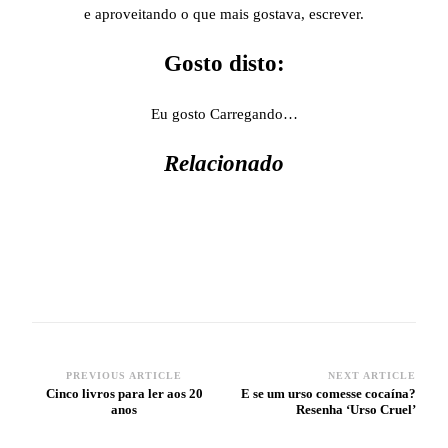
e aproveitando o que mais gostava, escrever.
Gosto disto:
Eu gosto
Carregando…
Relacionado
PREVIOUS ARTICLE
NEXT ARTICLE
Post
Cinco livros para ler aos 20
E se um urso comesse cocaína?
anos
Resenha ‘Urso Cruel’
Navigation