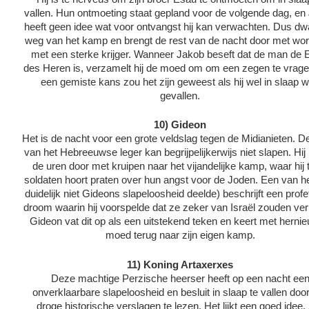
vallen. Hun ontmoeting staat gepland voor de volgende dag, en
heeft geen idee wat voor ontvangst hij kan verwachten. Dus dwaa
weg van het kamp en brengt de rest van de nacht door met wor
met een sterke krijger. Wanneer Jakob beseft dat de man de 
des Heren is, verzamelt hij de moed om om een zegen te vrage
een gemiste kans zou het zijn geweest als hij wel in slaap 
gevallen.
10) Gideon
Het is de nacht voor een grote veldslag tegen de Midianieten. De
van het Hebreeuwse leger kan begrijpelijkerwijs niet slapen. Hij
de uren door met kruipen naar het vijandelijke kamp, waar hij
soldaten hoort praten over hun angst voor de Joden. Een van he
duidelijk niet Gideons slapeloosheid deelde) beschrijft een profe
droom waarin hij voorspelde dat ze zeker van Israël zouden ver
Gideon vat dit op als een uitstekend teken en keert met herni
moed terug naar zijn eigen kamp.
11) Koning Artaxerxes
Deze machtige Perzische heerser heeft op een nacht ee
onverklaarbare slapeloosheid en besluit in slaap te vallen doo
droge historische verslagen te lezen. Het lijkt een goed idee. 