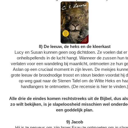
8) De leeuw, de heks en de kleerkast
Lucy en Susan kunnen geen oog dichtdoen. Ze voelen dat er 
onheilspellends in de lucht hangt. Wanneer de zussen hun t
verlaten voor een wandeling bij maanlicht, ontmoeten ze hun ge
Aslan op een cruciaal moment in zijn leven. De meisjes kunn
grote leeuw de broodnodige troost en steun bieden voordat hij 
op weg gaat naar de Stenen Tafel om de Witte Heks en ha
handlangers te ontmoeten. (De recensie is hier te vinden.
Alle drie de eindes komen rechtstreeks uit de Bijbel, dus als
zo wilt bekijken, is je slapeloosheid misschien wel onderde
een goddelijk plan.
9) Jacob
Hij is te nerveus om zijn broer Esau te ontmoeten om in slaa