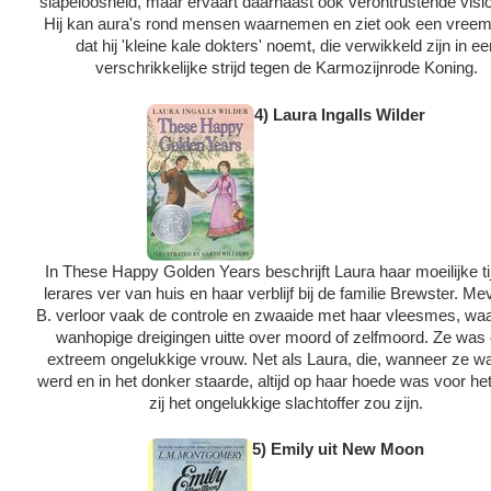
slapeloosheid, maar ervaart daarnaast ook verontrustende visi
Hij kan aura's rond mensen waarnemen en ziet ook een vreem
dat hij 'kleine kale dokters' noemt, die verwikkeld zijn in ee
verschrikkelijke strijd tegen de Karmozijnrode Koning.
4) Laura Ingalls Wilder
In These Happy Golden Years beschrijft Laura haar moeilijke ti
lerares ver van huis en haar verblijf bij de familie Brewster. M
B. verloor vaak de controle en zwaaide met haar vleesmes, waa
wanhopige dreigingen uitte over moord of zelfmoord. Ze was
extreem ongelukkige vrouw. Net als Laura, die, wanneer ze w
werd en in het donker staarde, altijd op haar hoede was voor he
zij het ongelukkige slachtoffer zou zijn.
5) Emily uit New Moon