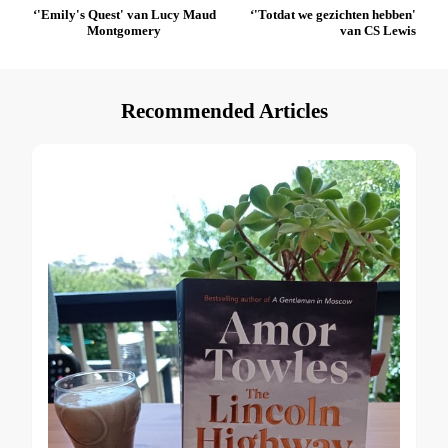
Post
‘'Emily's Quest' van Lucy Maud
‘'Totdat we gezichten hebben'
Montgomery
van CS Lewis
Navigation
Recommended Articles