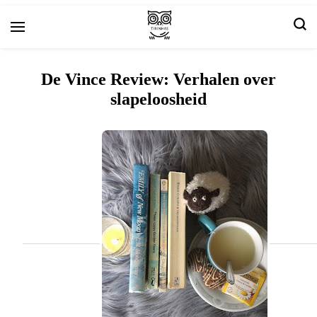
Kunst- en boekrecensies
Tirinha.com
De Vince Review: Verhalen over
slapeloosheid