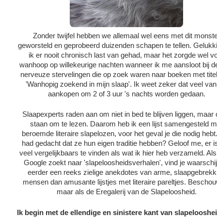
Zonder twijfel hebben we allemaal wel eens met dit monste
geworsteld en geprobeerd duizenden schapen te tellen. Gelukk
ik er nooit chronisch last van gehad, maar het zorgde wel v
wanhoop op willekeurige nachten wanneer ik me aansloot bij de
nerveuze stervelingen die op zoek waren naar boeken met titel
'Wanhopig zoekend in mijn slaap'. Ik weet zeker dat veel van
aankopen om 2 of 3 uur 's nachts worden gedaan.
Slaapexperts raden aan om niet in bed te blijven liggen, maar 
staan ​​om te lezen. Daarom heb ik een lijst samengesteld m
beroemde literaire slapelozen, voor het geval je die nodig hebt
had gedacht dat ze hun eigen traditie hebben? Geloof me, er is
veel vergelijkbaars te vinden als wat ik hier heb verzameld. Als
Google zoekt naar 'slapeloosheidsverhalen', vind je waarschijn
eerder een reeks zielige anekdotes van arme, slaapgebrekk
mensen dan amusante lijstjes met literaire pareltjes. Beschou
maar als de Eregalerij van de Slapeloosheid.
Ik begin met de ellendige en sinistere kant van slapelooshe