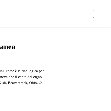
ranea
i. Forse è la fine logica per
teneva che il canto del cigno
 Kish, Beavercreek, Ohio. ©