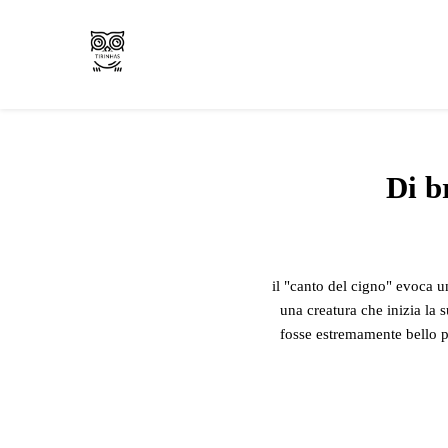
Recensioni di arte e libri
Fumetto.com
Di b
il "canto del cigno" evoca u
una creatura che inizia la s
fosse estremamente bello pe