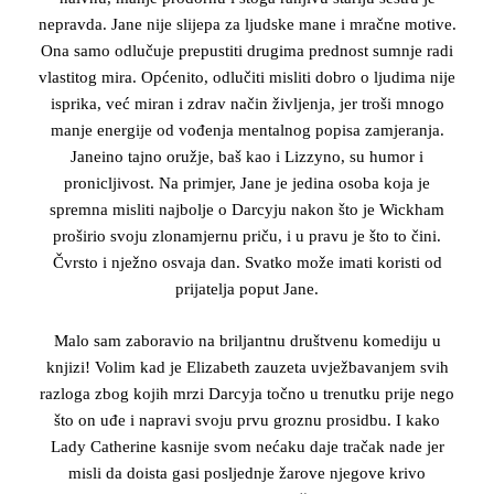
nepravda. Jane nije slijepa za ljudske mane i mračne motive.
Ona samo odlučuje prepustiti drugima prednost sumnje radi
vlastitog mira. Općenito, odlučiti misliti dobro o ljudima nije
isprika, već miran i zdrav način življenja, jer troši mnogo
manje energije od vođenja mentalnog popisa zamjeranja.
Janeino tajno oružje, baš kao i Lizzyno, su humor i
pronicljivost. Na primjer, Jane je jedina osoba koja je
spremna misliti najbolje o Darcyju nakon što je Wickham
proširio svoju zlonamjernu priču, i u pravu je što to čini.
Čvrsto i nježno osvaja dan. Svatko može imati koristi od
prijatelja poput Jane.
Malo sam zaboravio na briljantnu društvenu komediju u
knjizi! Volim kad je Elizabeth zauzeta uvježbavanjem svih
razloga zbog kojih mrzi Darcyja točno u trenutku prije nego
što on uđe i napravi svoju prvu groznu prosidbu. I kako
Lady Catherine kasnije svom nećaku daje tračak nade jer
misli da doista gasi posljednje žarove njegove krivo