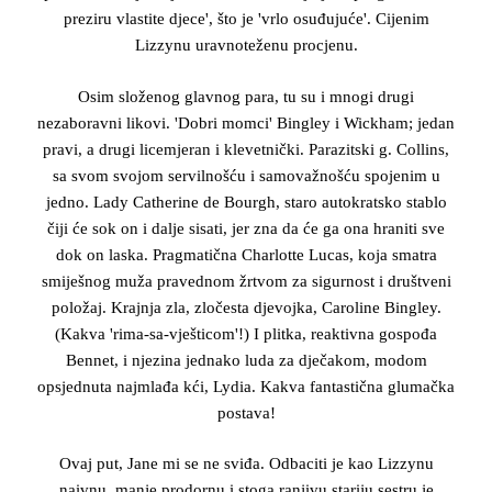
preziru vlastite djece', što je 'vrlo osuđujuće'. Cijenim
Lizzynu uravnoteženu procjenu.
Osim složenog glavnog para, tu su i mnogi drugi
nezaboravni likovi. 'Dobri momci' Bingley i Wickham; jedan
pravi, a drugi licemjeran i klevetnički. Parazitski g. Collins,
sa svom svojom servilnošću i samovažnošću spojenim u
jedno. Lady Catherine de Bourgh, staro autokratsko stablo
čiji će sok on i dalje sisati, jer zna da će ga ona hraniti sve
dok on laska. Pragmatična Charlotte Lucas, koja smatra
smiješnog muža pravednom žrtvom za sigurnost i društveni
položaj. Krajnja zla, zločesta djevojka, Caroline Bingley.
(Kakva 'rima-sa-vješticom'!) I plitka, reaktivna gospođa
Bennet, i njezina jednako luda za dječakom, modom
opsjednuta najmlađa kći, Lydia. Kakva fantastična glumačka
postava!
Ovaj put, Jane mi se ne sviđa. Odbaciti je kao Lizzynu
naivnu, manje prodornu i stoga ranjivu stariju sestru je