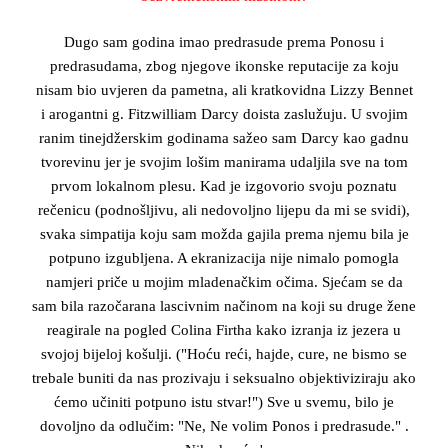
Dugo sam godina imao predrasude prema Ponosu i
predrasudama, zbog njegove ikonske reputacije za koju
nisam bio uvjeren da pametna, ali kratkovidna Lizzy Bennet
i arogantni g. Fitzwilliam Darcy doista zaslužuju. U svojim
ranim tinejdžerskim godinama sažeo sam Darcy kao gadnu
tvorevinu jer je svojim lošim manirama udaljila sve na tom
prvom lokalnom plesu. Kad je izgovorio svoju poznatu
rečenicu (podnošljivu, ali nedovoljno lijepu da mi se svidi),
svaka simpatija koju sam možda gajila prema njemu bila je
potpuno izgubljena. A ekranizacija nije nimalo pomogla
namjeri priče u mojim mladenačkim očima. Sjećam se da
sam bila razočarana lascivnim načinom na koji su druge žene
reagirale na pogled Colina Firtha kako izranja iz jezera u
svojoj bijeloj košulji. ("Hoću reći, hajde, cure, ne bismo se
trebale buniti da nas prozivaju i seksualno objektiviziraju ako
ćemo učiniti potpuno istu stvar!") Sve u svemu, bilo je
dovoljno da odlučim: "Ne, Ne volim Ponos i predrasude." .