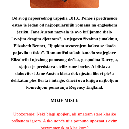
Od svog neposrednog uspjeha 1813., Ponos i predrasude
ostao je jedan od najpopularnijih romana na engleskom
jeziku. Jane Austen nazvala je ovo briljantno djelo
"svojim dragim djetetom", a njegovu živahnu junakinju,
Elizabeth Bennet, "ljupkim stvorenjem kakvo se ikada
pojavilo u tisku". Romantični sukob između svojeglave
Elizabeth i njezinog ponosnog dečka, gospodina Darcyja,
sjajna je predstava civilizirane borbe. A blistava
duhovitost Jane Austen blista dok njezini likovi plešu
delikatan ples flerta i intrige, čineći ovu knjigu najboljom
komedijom ponašanja Regency England.
MOJE MISLI:
Upozorenje: Neki blagi spojleri, ali smatram stare klasike
poštenom igrom. A tko uopće nije potpuno upoznat s ovim
bezvremenskim klasikom?