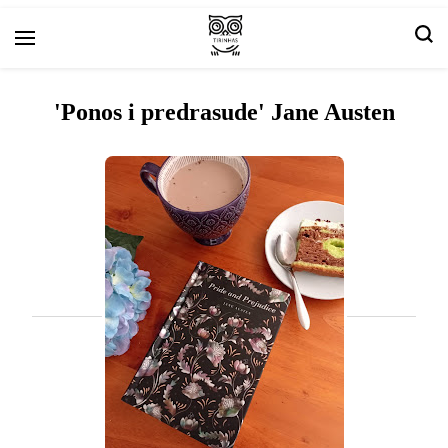
Prikazi umjetnosti i knjiga
Stripovi.com
'Ponos i predrasude' Jane Austen