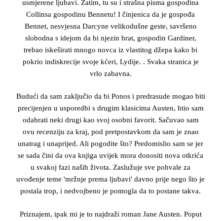
usmjerene ljubavi. Zatim, tu su i strašna pisma gospodina
Collinsa gospodinu Bennetu! I činjenica da je gospođa
Bennet, nesvjesna Darcyne velikodušne geste, savršeno
slobodna s idejom da bi njezin brat, gospodin Gardiner,
trebao iskeširati mnogo novca iz vlastitog džepa kako bi
pokrio indiskrecije svoje kćeri, Lydije. . Svaka stranica je
vrlo zabavna.
Budući da sam zaključio da bi Ponos i predrasude mogao biti
precijenjen u usporedbi s drugim klasicima Austen, htio sam
odabrati neki drugi kao svoj osobni favorit. Sačuvao sam
ovu recenziju za kraj, pod pretpostavkom da sam je znao
unatrag i unaprijed. Ali pogodite što? Predomislio sam se jer
se sada čini da ova knjiga uvijek mora donositi nova otkrića
u svakoj fazi naših života. Zaslužuje sve pohvale za
uvođenje teme 'mržnje prema ljubavi' davno prije nego što je
postala trop, i nedvojbeno je pomogla da to postane takva.
Priznajem, ipak mi je to najdraži roman Jane Austen. Poput