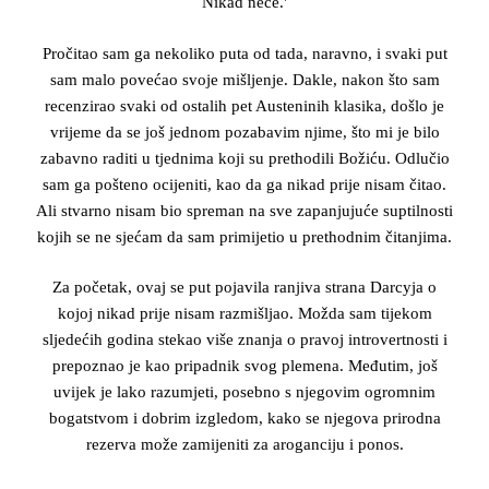
Nikad neće.'
Pročitao sam ga nekoliko puta od tada, naravno, i svaki put
sam malo povećao svoje mišljenje. Dakle, nakon što sam
recenzirao svaki od ostalih pet Austeninih klasika, došlo je
vrijeme da se još jednom pozabavim njime, što mi je bilo
zabavno raditi u tjednima koji su prethodili Božiću. Odlučio
sam ga pošteno ocijeniti, kao da ga nikad prije nisam čitao.
Ali stvarno nisam bio spreman na sve zapanjujuće suptilnosti
kojih se ne sjećam da sam primijetio u prethodnim čitanjima.
Za početak, ovaj se put pojavila ranjiva strana Darcyja o
kojoj nikad prije nisam razmišljao. Možda sam tijekom
sljedećih godina stekao više znanja o pravoj introvertnosti i
prepoznao je kao pripadnik svog plemena. Međutim, još
uvijek je lako razumjeti, posebno s njegovim ogromnim
bogatstvom i dobrim izgledom, kako se njegova prirodna
rezerva može zamijeniti za aroganciju i ponos.