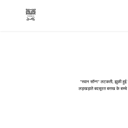
कला और पुस्तक समीक्षाएँ
तिरिन्हा.कॉम
"स्वान सॉन्ग" लटकती, झुकी हुई न
लड़खड़ाते बदसूरत बत्तख के बच्चे 