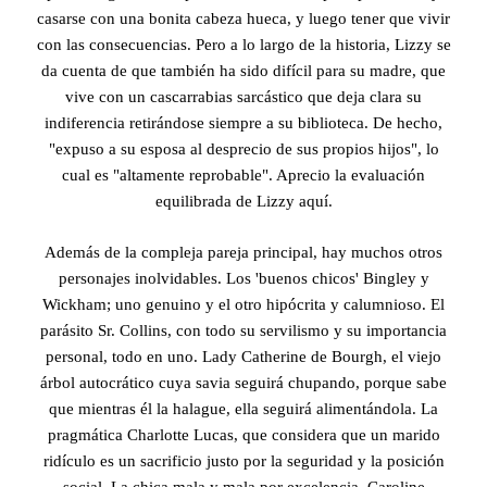
casarse con una bonita cabeza hueca, y luego tener que vivir
con las consecuencias. Pero a lo largo de la historia, Lizzy se
da cuenta de que también ha sido difícil para su madre, que
vive con un cascarrabias sarcástico que deja clara su
indiferencia retirándose siempre a su biblioteca. De hecho,
"expuso a su esposa al desprecio de sus propios hijos", lo
cual es "altamente reprobable". Aprecio la evaluación
equilibrada de Lizzy aquí.
Además de la compleja pareja principal, hay muchos otros
personajes inolvidables. Los 'buenos chicos' Bingley y
Wickham; uno genuino y el otro hipócrita y calumnioso. El
parásito Sr. Collins, con todo su servilismo y su importancia
personal, todo en uno. Lady Catherine de Bourgh, el viejo
árbol autocrático cuya savia seguirá chupando, porque sabe
que mientras él la halague, ella seguirá alimentándola. La
pragmática Charlotte Lucas, que considera que un marido
ridículo es un sacrificio justo por la seguridad y la posición
social. La chica mala y mala por excelencia, Caroline