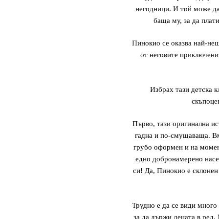
негодници. И той може да
баща му, за да плат
Пинокио се оказва най-нещ
от неговите приключения
Избрах тази детска к
скъпоце
Първо, тази оригинална ис
гадна и по-смущаваща. Вм
грубо оформен и на момен
едно добронамерено насек
си! Да, Пинокио е склонен
Трудно е да се види много
за да държи децата в ред.