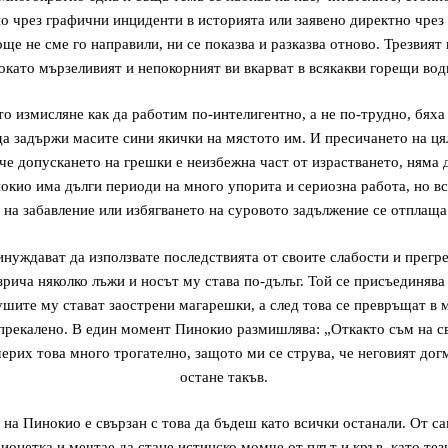
о чрез графични инциденти в историята или заявено директно чрез
още не сме го направили, ни се показва и разказва отново. Трезвият
окато мързеливият и непокорният ви вкарват в всякакви горещи вод
о измисляне как да работим по-интелигентно, а не по-трудно, бяха 
да задържи масите сини якички на мястото им. И пресичането на ця
че допускането на грешки е неизбежна част от израстването, няма д
нокио има дълги периоди на много упорита и сериозна работа, но в
 на забавление или избягването на суровото задължение се отплаща
нуждават да използвате последствията от своите слабости и прегре
зрича няколко лъжи и носът му става по-дълъг. Той се присъединява
ушите му стават заострени магарешки, а след това се превръщат в
 прекалено. В един момент Пинокио размишлява: „Откакто съм на св
ерих това много трогателно, защото ми се струва, че неговият дог
остане такъв.
на Пинокио е свързан с това да бъдеш като всички останали. От с
онетка и мечтае да стане истинско момче от плът и кръв, като тез