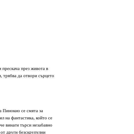
и прескача през живота в
и, трябва да отвори сърцето
а Пинокио се смята за
ил на фантастика, който се
че винаги търси незабавно
а от други безскрупулни