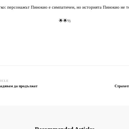
ко: персонажът Пинокио е симпатичен, но историята Пинокио не т
🌟🌟½
TICLE
 надявам да продължат
Страхотн