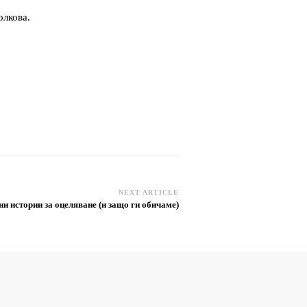
олкова.
NEXT ARTICLE
и истории за оцеляване (и защо ги обичаме)