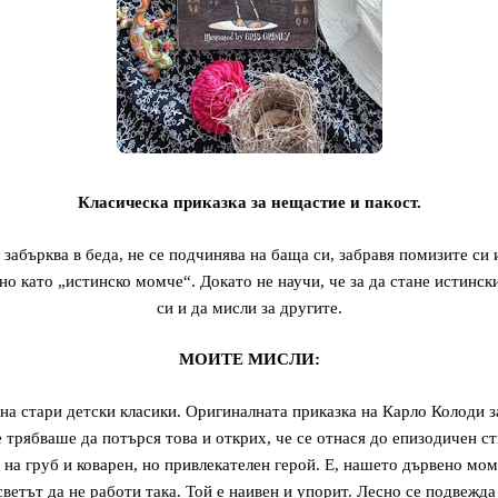
Класическа приказка за нещастие и пакост.
 забърква в беда, не се подчинява на баща си, забравя помизите си 
но като „истинско момче“. Докато не научи, че за да стане истинск
си и да мисли за другите.
МОИТЕ МИСЛИ:
на стари детски класики. Оригиналната приказка на Карло Колоди з
 трябваше да потърся това и открих, че се отнася до епизодичен ст
на груб и коварен, но привлекателен герой. Е, нашето дървено мом
ветът да не работи така. Той е наивен и упорит. Лесно се подвежд