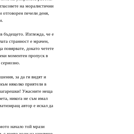
 гласовете на моралистични
 и отговорен печели деня,
и.
в бъдещето. Изглежда, че е
лата странност е мрачен,
а повярвате, докато четете
секи моментен пропуск в
 сериозно.
шения, за да ги видят и
 към няколко приятели в
 магарешки! Ужасните неща
ета, никога не съм имал
матизиращ автор е искал да
амото начало той мрази
и, с които ходи на училище.