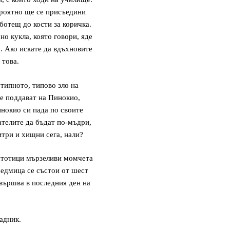
вероятно ще се присъедини
ботещ до кости за коричка.
о кукла, която говори, яде
. Ако искате да вдъхновите
 това.
отипното, типово зло на
се поддават на Пинокио,
инокио си пада по своите
ателите да бъдат по-мъдри,
итри и хищни сега, нали?
 стотици мързеливи момчета
седмица се състои от шест
свършва в последния ден на
адник.