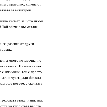
ига с правопис, купена от
етката за антигерой.
 няма късмет, защото някои
 Той обаче е късметлия,
, за разлика от други
 оценка.
ея, а много по-мрачна, по-
ригиналният Пинокио е по-
е е Джимини. Той е просто
ната с чук заради болката
вам още повече, е скритата
трудовата етика, написана,
остта на упоритата работа.