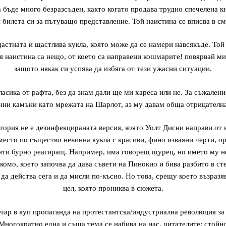
 бъде много безразсъден, както когато продава трудно спечелена кн
и билета си за пътуващо представление. Той наистина се вписва в см
астната и щастлива кукла, която може да се намери навсякъде. Той
 наистина са нещо, от което са направени кошмарите! повярвай ми!
защото някак си успява да избяга от тези ужасни ситуации.
ласика от рафта, без да знам дали ще ми хареса или не. За съжаление
нни камъни като мрежата на Шарлот, аз му давам обща отрицателна
тория не е дезинфекцираната версия, която Уолт Дисни направи от н
есто по същество невинна кукла с красиви, фино изваяни черти, о
ти бурно реагиращ. Например, има говорещ щурец, но името му н
омо, което започва да дава съвети на Пинокио и бива разбито в сте
 да действа сега и да мисли по-късно. Но това, срещу което възразя
цел, която прониква в сюжета.
 чар в куп пропаганда на протестантска/индустриална революция за 
 Многократно една и съща тема се набива на нас, читателите; стойн