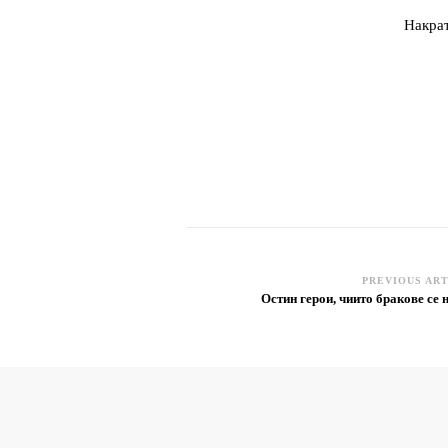
Накрат
PREVIOUS AR
Post
Остин герои, чиито бракове се
Navigation