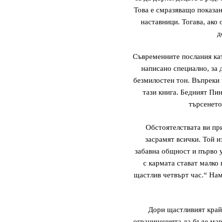
Това е смразяващо показан
наставници. Тогава, ако 
д
Съвременните послания кат
написано специално, за 
безмилостен тон. Въпреки 
тази книга. Бедният Пи
търсенето
Обстоятелствата ви при
засрамят всички. Той и
забавна общност и първо 
с кармата стават малко
щастлив четвърт час.“ Нам
Дори щастливият край 
ограниченията да бъде мари