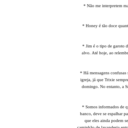
* Não me interpretem mal
* Honey é tão doce quant
* Jim é o tipo de garoto 
alvo. Até hoje, ao relemb
* Há mensagens confusas so
igreja, já que Trixie semp
domingo. No entanto, a Sr
* Somos informados de que
banco, deve se espalhar pa
que eles ainda podem se
caminhão de lavanderia entr