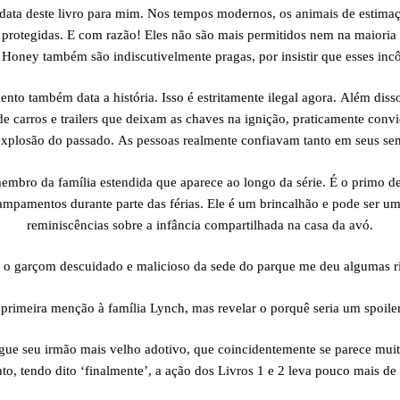
 data deste livro para mim. Nos tempos modernos, os animais de estima
protegidas. E com razão! Eles não são mais permitidos nem na maioria
e Honey também são indiscutivelmente pragas, por insistir que esses i
nto também data a história. Isso é estritamente ilegal agora. Além dis
de carros e trailers que deixam as chaves na ignição, praticamente conv
xplosão do passado. As pessoas realmente confiavam tanto em seus se
mbro da família estendida que aparece ao longo da série. É o primo de
amentos durante parte das férias. Ele é um brincalhão e pode ser um 
reminiscências sobre a infância compartilhada na casa da avó.
, o garçom descuidado e malicioso da sede do parque me deu algumas r
rimeira menção à família Lynch, mas revelar o porquê seria um spoiler 
ue seu irmão mais velho adotivo, que coincidentemente se parece mui
nto, tendo dito ‘finalmente’, a ação dos Livros 1 e 2 leva pouco mais d