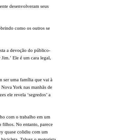
lmente desenvolveram seus
obrindo como os outros se
ista a devoção do público-
Jim.’ Ele é um cara legal,
m ser uma família que vai à
 de Nova York nas manhãs de
es ele revela ‘segredos’ a
ganho com o trabalho em um
 filhos. No entanto, parece
ney quase colidiu com um
icicleta. Talvez o motorista