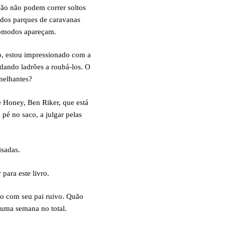
ção não podem correr soltos
 dos parques de caravanas
ncômodos apareçam.
so, estou impressionado com a
idando ladrões a roubá-los. O
melhantes?
 Honey, Ben Riker, que está
pé no saco, a julgar pelas
isadas.
para este livro.
to com seu pai ruivo. Quão
e uma semana no total.