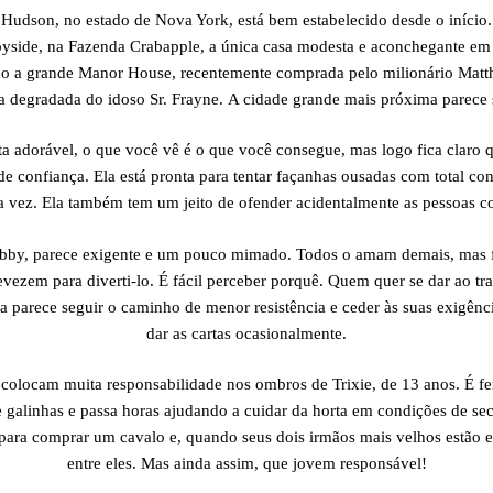
 Hudson, no estado de Nova York, está bem estabelecido desde o início.
epyside, na Fazenda Crabapple, a única casa modesta e aconchegante em 
o a grande Manor House, recentemente comprada pelo milionário Matth
a degradada do idoso Sr. Frayne. A cidade grande mais próxima parece 
ota adorável, o que você vê é o que você consegue, mas logo fica claro 
e confiança. Ela está pronta para tentar façanhas ousadas com total con
a vez. Ela também tem um jeito de ofender acidentalmente as pessoas 
bby, parece exigente e um pouco mimado. Todos o amam demais, mas 
vezem para diverti-lo. É fácil perceber porquê. Quem quer se dar ao tra
a parece seguir o caminho de menor resistência e ceder às suas exigênc
dar as cartas ocasionalmente.
colocam muita responsabilidade nos ombros de Trixie, de 13 anos. É fe
 galinhas e passa horas ajudando a cuidar da horta em condições de sec
para comprar um cavalo e, quando seus dois irmãos mais velhos estão e
entre eles. Mas ainda assim, que jovem responsável!