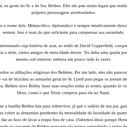
, eu gosto do Sr. e da Sra. Belden. Eles são pais muito legais que rea
próprios personagens arredondados.
o o nome dela. Melancólico, diplomático e sempre intuitivamente desc
sentem. Isso é mais do que suficiente para compensar sua ansiedade.
determinado cuja história de azar, ao estilo de David Copperfield, conqu
rar a série, vários amigos de meia-idade dizem: ‘Eu tinha uma queda por 
mesmo sob estresse, embora um pouco rude às vezes.
bre as afiliações religiosas dos Beldens. Por um lado, eles não parece
re vai de bicicleta ao armazém geral do Sr. Lytell para pegar os jornais
a. Belden ouve Bobby fazer suas orações todas as noites, quando às vez
Deus, como o que Trixie comprou para ela no Natal.
 a família Belden luta para sobreviver, já que o salário de seu pai, 
ra cobrir as demandas pendentes da mensalidade da faculdade de quatro
 dar ao luxo de lavar a roupa fora de casa. (Sabemos disso porque Ho
ando na garagem de Belden enquanto ela estava aprendendo a andar de b