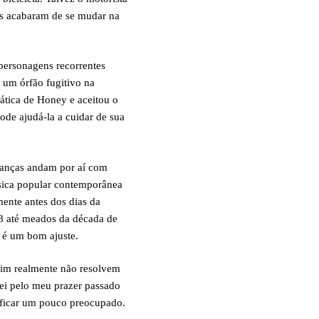
rs acabaram de se mudar na
personagens recorrentes
 um órfão fugitivo na
mática de Honey e aceitou o
ode ajudá-la a cuidar de sua
rianças andam por aí com
sica popular contemporânea
ente antes dos dias da
948 até meados da década de
 é um bom ajuste.
 Jim realmente não resolvem
sei pelo meu prazer passado
o ficar um pouco preocupado.