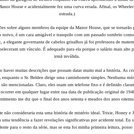
Manor House e acidentalmente fez uma curva errada. Afinal, os Wheele
estrada.)
es sobre alguns membros da equipe da Manor House, que se tornarão 
o noivo, é um cara amigável e tranquilo com um passado sombrio como
, a elegante governanta de cabelos grisalhos já foi professora de mate
eleceram um vínculo. É adequado para ela porque o salário mais alto p
irmã inválida.
não haver muitas descrições que possam datar muito mal a história. As c
ns, enquanto o Sr. Belden dirige uma caminhonete simples. Nenhuma mú
 são mencionadas. Claro, eles usam um telefone fixo e é definido claram
a ocorrer em qualquer lugar entre sua data de publicação original de 1
ntimento me diz que o final dos anos setenta e meados dos anos oitenta
te não consideraria esta uma história de mistério ideal. Trixie, Honey e
uma tendência a fazer revelações significativas por acidente total. Eu 
ente para o resto da série, mas se esta foi minha primeira leitura, poss