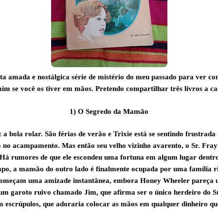
esta amada e nostálgica série de mistério do meu passado para ver c
 mim se você os tiver em mãos. Pretendo compartilhar três livros a 
1) O Segredo da Mansão
z a bola rolar. São férias de verão e Trixie está se sentindo frustrada 
o no acampamento. Mas então seu velho vizinho avarento, o Sr. Frayn
. Há rumores de que ele escondeu uma fortuna em algum lugar dentr
o, a mansão do outro lado é finalmente ocupada por uma família ri
 começam uma amizade instantânea, embora Honey Wheeler pareça
um garoto ruivo chamado Jim, que afirma ser o único herdeiro do Sr
m escrúpulos, que adoraria colocar as mãos em qualquer dinheiro q