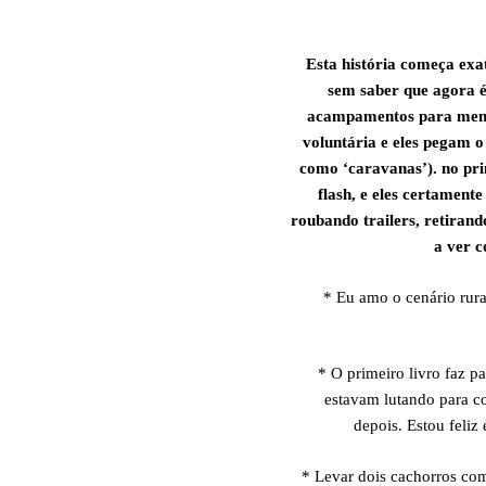
Esta história começa ex
sem saber que agora é
acampamentos para menin
voluntária e eles pegam 
como ‘caravanas’). no pr
flash, e eles certament
roubando trailers, retiran
a ver 
* Eu amo o cenário rura
* O primeiro livro faz p
estavam lutando para co
depois. Estou feli
* Levar dois cachorros co