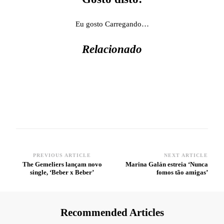
Eu gosto
Carregando…
Relacionado
PREVIOUS ARTICLE
NEXT ARTICLE
Post
The Gemeliers lançam novo
Marina Galán estreia ‘Nunca
single, ‘Beber x Beber’
fomos tão amigas’
Navigation
Recommended Articles