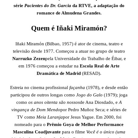
série
Pacientes do Dr. Garcia
da RTVE, a adaptação do
romance de Almudena Grandes.
Quem é Iñaki Miramón?
Iñaki Miramón (Bilbao, 1957) é ator de cinema, teatro e
televisão desde 1977. Começou a atuar no grupo de teatro
Narruzko Zezen
pela Universidade do Trabalho de Éibar, e
em 1976 começou a estudar na
Escola Real de Arte
Dramática de Madrid
(RESAD).
Estreia no cinema profissional
façanha
(1978), e desde então
participou de outros longas como
Jogo do Galo
(1979); joga
como
os anos oitenta são nossos
de Ana Diosdado, e
A
vingança de Dom Mendo
por Pedro Muñoz Seca; e séries de
TV como
Meia Laranja
por Jesus Yague. Em 2000, foi
nomeado para o
Prêmio Goya de Melhor Performance
Masculina Coadjuvante
para o filme
Você é o único (uma